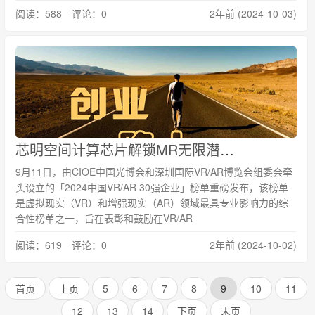
阅读：588 评论：0
2年前 (2024-10-03)
芯明空间计算芯片解锁MR无限潜能 公司入选中国 VR/AR 30强企业
9月11日，由CIOE中国光博会和深圳国际VR/AR博览会组委会牵
头设立的「2024中国VR/AR 30强企业」榜单重磅发布，该榜单
是虚拟现实（VR）和增强现实（AR）领域最具专业影响力的综
合性榜单之一，旨在表彰和鼓励在VR/AR
阅读：619 评论：0
2年前 (2024-10-02)
首页
上页
5
6
7
8
9
10
11
12
13
14
下页
末页