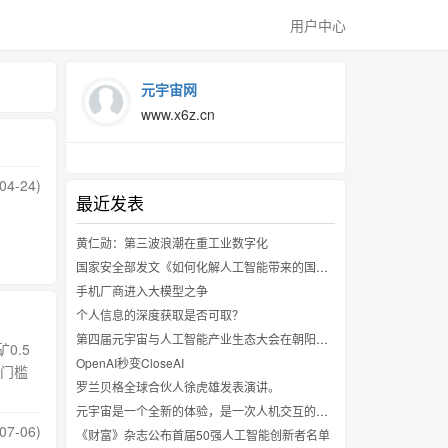
用户中心
元宇宙网
www.x6z.cn
04-24)
最近发表
黄仁勋：第三波浪潮在重工业数字化
国家安全部发文《如何化解人工智能带来的国家安全挑战》
手机厂商进入大模型之争
个人信息的深度获取是否可取？
第四届元宇宙与人工智能产业生态大会在朝阳区举行
0.5
OpenAI秒变CloseAI
（门槛
罗兰贝格全球合伙人徐虎雄发表演讲。
元宇宙是一个全新的体验，是一次人机交互的革命
07-06)
《财富》杂志公布首届50强人工智能创新者名单