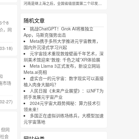
河南是继上海之后，全国省级层面第二个印发元宇宙专项行动计划的省份
随机文章
6个8
挑战ChatGPT！Grok AI将推独立
价，同
App，马斯克强势出击
Meta携手多所大学推进元宇宙教育，
国内外沉浸式学习兴起
03-18)
元宇宙技术重现敦煌壁画千年艺术，深
圳美术馆迎来“敦煌: 千色之域”XR体验展
Meta Llama 3正式发布，新设立网站
Meta.ai亮相
和
虚实合一的元宇宙：数字现实可以直接
设施市场
植入肉身大脑吗？
人民日报《未来产业展望》：以NFT为
抓手发展元宇宙产业
2-27)
2024元宇宙大趋势揭秘：算力技术引
领未来！
多国正在虚拟训练场练兵，大模型加速
元宇宙落地
。但同
社会
网站分类