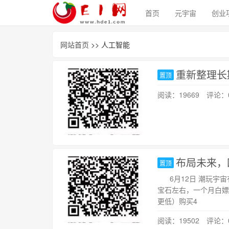
首页
元宇宙
创业
网站首页
>> 人工智能
重新整理长
置顶
阅读：19669 评论：
布局未来，
置顶
6月12日 潮玩宇宙
宝石左右，一个月白嫖
更低）购买4
阅读：19502 评论：