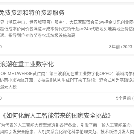
免费资源和特价资源服务
界（潮玩宇宙，世界城项目）服务1、大玩家联盟会员5w押金艾乐创业网
超低成本价问价包满意☞成本价代过桥千起☞24h代收地买地卖地还价估
返、指导到位☞收奖卷农场垃圾设施和高
0
3年前 (2023-
浪潮在重工业数字化
G OF METAVERSE黄仁勋：第三波浪潮在重工业数字化OPPO：潘塔纳尔
度协同小米Vela开源，支持端侧AIAI生成PPT来了联想：混合式AI为基础
混元大模
0
5个月前 (0
《如何化解人工智能带来的国家安全挑战》
GPT为代表的人工智能大模型渗透到各行各业，引发了新一轮人工智能革命
风险引发安全隐患、人机关系变化深化科学伦理失范、技术跃进引发人类