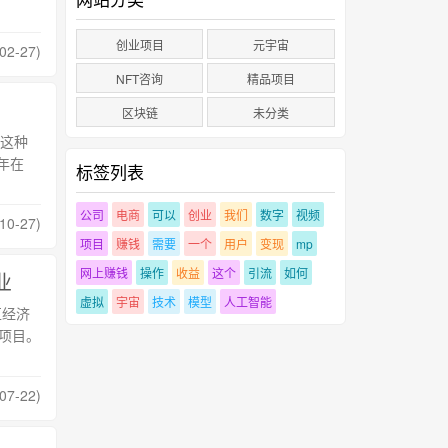
创业项目
元宇宙
2-27)
NFT咨询
精品项目
区块链
未分类
这种
年在
标签列表
公司
电商
可以
创业
我们
数字
视频
0-27)
项目
赚钱
需要
一个
用户
变现
mp
网上赚钱
操作
收益
这个
引流
如何
业
虚拟
宇宙
技术
模型
人工智能
区经济
个项目。
07-22)