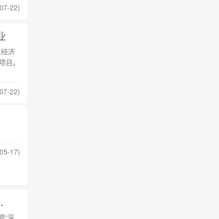
07-22)
业
区经济
个项目。
07-22)
05-17)
作工具，将成元宇宙内容建构王炸组合
颗“深