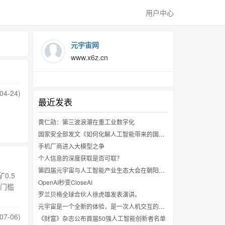
用户中心
元宇宙网
www.x6z.cn
04-24)
最近发表
黄仁勋：第三波浪潮在重工业数字化
国家安全部发文《如何化解人工智能带来的国家安全挑战》
手机厂商进入大模型之争
个人信息的深度获取是否可取？
第四届元宇宙与人工智能产业生态大会在朝阳区举行
0.5
OpenAI秒变CloseAI
（门槛
罗兰贝格全球合伙人徐虎雄发表演讲。
元宇宙是一个全新的体验，是一次人机交互的革命
07-06)
《财富》杂志公布首届50强人工智能创新者名单