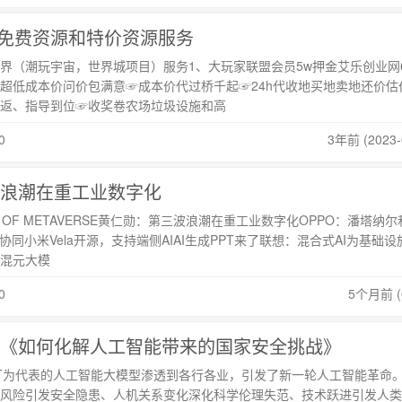
免费资源和特价资源服务
界（潮玩宇宙，世界城项目）服务1、大玩家联盟会员5w押金艾乐创业网
超低成本价问价包满意☞成本价代过桥千起☞24h代收地买地卖地还价估
返、指导到位☞收奖卷农场垃圾设施和高
0
3年前 (2023-
浪潮在重工业数字化
G OF METAVERSE黄仁勋：第三波浪潮在重工业数字化OPPO：潘塔纳尔
度协同小米Vela开源，支持端侧AIAI生成PPT来了联想：混合式AI为基础
混元大模
0
5个月前 (0
《如何化解人工智能带来的国家安全挑战》
GPT为代表的人工智能大模型渗透到各行各业，引发了新一轮人工智能革命
风险引发安全隐患、人机关系变化深化科学伦理失范、技术跃进引发人类