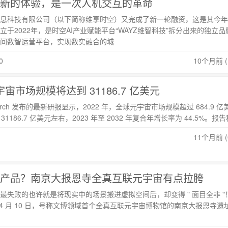
新的体验，是一次人机交互的革命
息科技有限公司（以下简称维享时空）又完成了新一轮融资，这是其今年
于2022年，是时空AI产业赋能平台“WAYZ维智科技”拆分出来的独立品
间数智运营平台，实现数实融合的城
0
10个月前 (1
宇宙市场规模将达到 31186.7 亿美元
Research 发布的最新研报显示，2022 年，全球元宇宙市场规模超过 684.9 
 31186.7 亿美元左右，2023 年至 2032 年复合年增长率为 44.5%。报告
11个月前 (0
产品？南京大报恩寺全真互联元宇宙有点拉胯
最失败的也许就是将现实中的场景搬进虚拟空间后，却变得 " 面目全非 "
年 4 月 10 日，号称文博领域首个全真互联元宇宙博物馆的南京大报恩寺遗