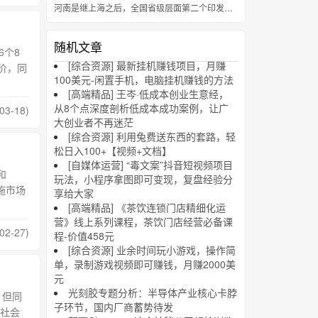
河南是继上海之后，全国省级层面第二个印发元宇宙专项行动计划的省份
随机文章
6个8
[综合资源] 最新挂机赚钱项目，月赚
价，同
100美元-闲置手机，电脑挂机赚钱的方法
[高端精品] 王岑·低成本创业生意经，
从8个点深度剖析低成本成功案例，让广
03-18)
大创业者不再迷茫
[综合资源] 利用兔费送东西的套路，轻
松日入100+【视频+文档】
[自媒体运营] “毒文案”抖音短视频项目
和
玩法，小程序拿图即可变现，复盘经验分
设施市场
享给大家
[高端精品] 《茶饮连锁门店精细化运
营》线上系列课程，茶饮门店经营必备课
2-27)
程-价值458元
[综合资源] 业余时间玩小游戏，操作简
单，录制游戏视频即可赚钱，月赚2000美
元
光刻胶专题分析：半导体产业核心卡脖
。但同
子环节，国内厂商蓄势待发
社会