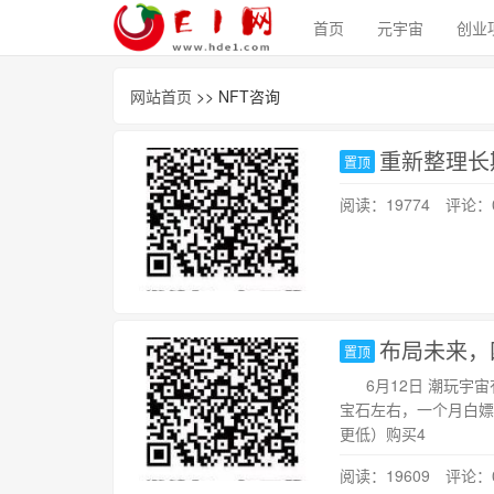
首页
元宇宙
创业
网站首页
>> NFT咨询
重新整理长
置顶
阅读：19774 评论：
布局未来，
置顶
6月12日 潮玩宇宙
宝石左右，一个月白嫖
更低）购买4
阅读：19609 评论：