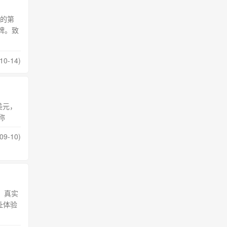
的第
牌。致
0-14)
亿美元，
称
9-10)
！真实
址体验