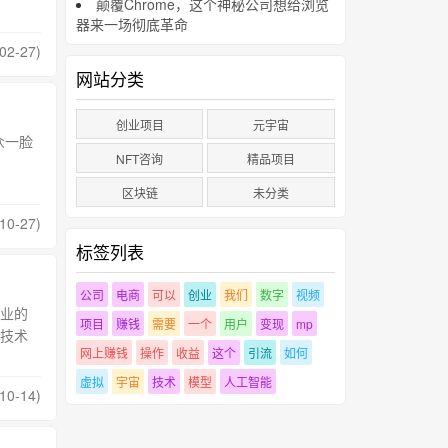
颠覆Chrome，这个神秘公司想给浏览
器来一场彻底革命
2-27)
网站分类
创业项目
元宇宙
众一脸
NFT咨询
精品项目
区块链
未分类
0-27)
标签列表
公司
电商
可以
创业
我们
数字
视频
业的
项目
赚钱
需要
一个
用户
变现
mp
技术
网上赚钱
操作
收益
这个
引流
如何
虚拟
宇宙
技术
模型
人工智能
0-14)