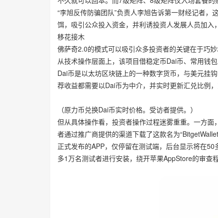
不久就可以回本。而7级矩阵、8级矩阵仅入场套餐的购买
“李旭反传防骗团队”负责人李旭告诉第一财经记者，这
饵，吸引公众投入资金，并利诱投资人发展人员加入
移花接木
佛萨奇2.0的模式可以吸引众多投资者的关键在于巧
从技术操作层面上，该项目借稳定币Dai币、常用钱包Bit
Dai币是以太坊区块链上的一种数字货币，与美元挂
荐收益都需要以Dai币为中介，并实时更新汇兑比例，交易
（原力币兑换Dai币实时价格。受访者提供。）
但从具体操作看，投资者操作过程迷雾重重。一方面，其中
者通过推广商提供的渠道下载了这款名为“BitgetWallet
正式发布的APP，仅停留在测试端，后台显示将在5
多1万名测试者进行安装，绕开苹果AppStore的审查