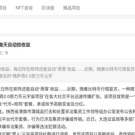
项目
NFT咨询
区块链
精品项目
、每天自动捡收益
评论：0
额收益、每日所在矩阵还能自动“滑落”收益……近期，随着比特币行情复
门概念的“佛萨奇2.0原力币元宇
每日所在矩阵还能自动“滑落”收益……近期，随着比特币行情复苏，一种蹭
“佛萨奇2.0原力币元宇宙项目”在各大社交平台迅速传播扩张。该项目宣称是
“代币+矩阵”套餐，承诺给予高额奖金及分红。
底，陕西省渭南市蒲城县打击和处置非法集资工作领导组办公室发布公告
态平台代币套餐，行为已涉及集资诈骗或传销。近日，大连证监局等多部
涉嫌非法集资、诈骗等违法犯罪活动。
近期“潜入”元宇宙项目社群进行调查，发现该项目以高额收益、类传销