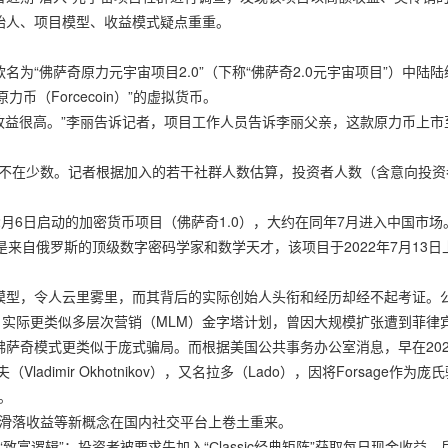
始人、项目模型、收益模式疑点重重。
为“佛萨奇原力元宇宙项目2.0”（下称“佛萨奇2.0元宇宙项目”）中陆陆
币（Forcecoin）”的虚拟货币。
收益很高。”李丽告诉记者，项目工作人员告诉李丽父亲，这款原力币上市
者不在少数。记者根据加入的若干社群人数估算，投资者人数（含意向投资
0年2月6日启动的加密货币项目（佛萨奇1.0），大约在同年7月进入中国市场
人是来自俄罗斯的顶级数字密码学家和数学天才，该项目于2022年7月13日
模型，令人云里雾里，而其背后的实际创始人头衔和经历却经不起考证。
0）实际更类似多层次营销（MLM）金字塔计划，曾因大规模扩张遭到菲律
萨奇模式更类似于庞式骗局。而根据美国公共事务办公室消息，早在202
dimir Okhotnikov），又名拉多（Lado），因将Forsage作为庞
。
、滑落收益等新概念在国内社交平台上卷土重来。
致富逻辑”：投资者被要求先加入“Сlassic经典矩阵”获取每日现金收益，