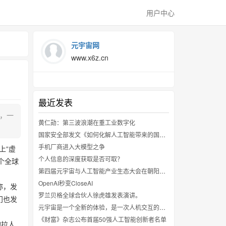
用户中心
元宇宙网
www.x6z.cn
最近发表
苏，一
黄仁勋：第三波浪潮在重工业数字化
国家安全部发文《如何化解人工智能带来的国家安全挑战》
手机厂商进入大模型之争
上“虚
个人信息的深度获取是否可取？
一个全球
第四届元宇宙与人工智能产业生态大会在朝阳区举行
OpenAI秒变CloseAI
称，发
罗兰贝格全球合伙人徐虎雄发表演讲。
门也发
元宇宙是一个全新的体验，是一次人机交互的革命
《财富》杂志公布首届50强人工智能创新者名单
的拉人