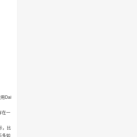
Dai
存在一
示，比
币多如