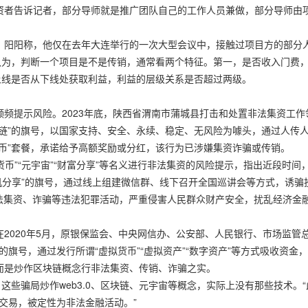
资者告诉记者，部分导师就是推广团队自己的工作人员兼做，部分导师由
。阳阳称，他仅在去年大连举行的一次大型会议中，接触过项目方的部分
认为，判断一个项目是不是传销，通常看两个特征。第一，是否收入门费
上线是否从下线处获取利益，利益的层级关系是否超过两级。
频提示风险。2023年底，陕西省渭南市蒲城县打击和处置非法集资工作
链”的旗号，以国家支持、安全、永续、稳定、无风险为噱头，通过人传
币”套餐，承诺给予高额奖励或分红，该行为已涉嫌集资诈骗或传销。
货币”“元宇宙”“财富分享”等名义进行非法集资的风险提示，指出近段时间
商机分享”的旗号，通过线上组建微信群、线下召开全国巡讲会等方式，诱骗
法集资、诈骗等违法犯罪活动，严重侵害人民群众财产安全，扰乱经济金
2020年5月，原银保监会、中央网信办、公安部、人民银行、市场监管
的旗号，通过发行所谓“虚拟货币”“虚拟资产”“数字资产”等方式吸收资金
而是炒作区块链概念行非法集资、传销、诈骗之实。
这些骗局炒作web3.0、区块链、元宇宙等概念，实际上没有那些技术。
币交易，被定性为非法金融活动。”