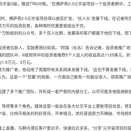
宇宙3级，赠送TR635枚。”在佛萨奇2.0元宇宙项目一个投资者群中，
概念的同时，佛萨奇2.0元宇宙项目得以疯狂扩张，“拉人头”发展下线。在记者所
原力币的投资前景，各种限时优惠更是层出不穷。
个万粉级别的公众号、多个百人社群，发展来的客户都属于他的下线，而
“投资者拉新人，奖励费用比较高。”阿瑞（化名）告诉记者，投资者推广收
的团队中，6级矩阵中的投资者推荐5个人加入的收益高达1125美元，折
1.5万元、3万元。
转为推广者，他动用了周围所有关系网来发展下线。“这也不算发展下线，
认为，这是一个“双赢”的局面，一方面自己能有一份副业收入，获取推广
组建了多个推广团队，并形成一套严密的内部分工，以尽可能多地吸纳新
、导师等多个角色。媒体运营一般会在各大社交平台上更新项目信息，将
宇宙、比特币相关的利好资讯，开单情况，烘托营造原力币稀缺、市场抢
上直播，与群内潜在客户套近乎，快速拉近关系，“分享”元宇宙项目的