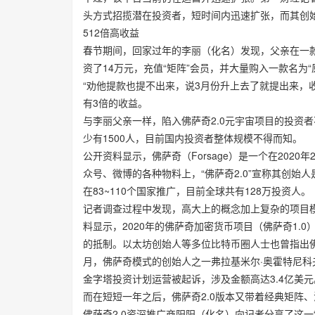
头方式招揽潜在投资者，短时间内迅速扩张，而其创
512倍高收益
春节期间，回家过年的李丽（化名）发现，父亲在一款名
资了14万元，充值“矩阵”会员，并大量购入一款名为“原力
“劝他提款也提不出来，说3月份升上去了就提出来，
有3倍的收益。
与李丽父亲一样，陷入佛萨奇2.0元宇宙项目的投资
少有1500人，目前国内投资者整体规模不得而知。
公开资料显示，佛萨奇（Forsage）是一个在202
众号、微博的各种物料上，“佛萨奇2.0”宣称其创始
在83~110个国家推广，目前全球共有128万投资人。
记者调查过程中发现，高大上的概念加上复杂的项目
料显示，2020年的佛萨奇加密货币项目（佛萨奇1.
的抵制。以太坊创始人等多位比特币圈人士也曾指出佛
月，佛萨奇模式的创始人之一弗拉基米尔·奥霍特尼科夫（Vla
金字塔投资计划运营被起诉，涉及金额高达3.4亿美元
而在短短一年之后，佛萨奇2.0版本又带着经典矩阵
佛萨奇2.0资深推广商阳阳（化名）向记者分享了这一“