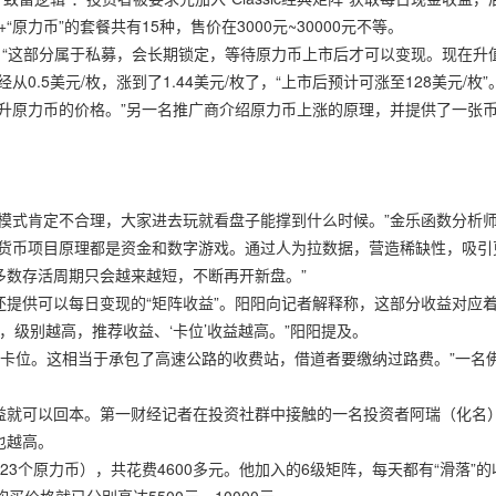
原力币”的套餐共有15种，售价在3000元~30000元不等。
。“这部分属于私募，会长期锁定，等待原力币上市后才可以变现。现在升
.5美元/枚，涨到了1.44美元/枚了，“上市后预计可涨至128美元/枚”
来提升原力币的价格。”另一名推广商介绍原力币上涨的原理，并提供了一张
模式肯定不合理，大家进去玩就看盘子能撑到什么时候。”金乐函数分析
字货币项目原理都是资金和数字游戏。通过人为拉数据，营造稀缺性，吸引
多数存活周期只会越来越短，不断再开新盘。”
提供可以每日变现的“矩阵收益”。阳阳向记者解释称，这部分收益对应
，级别越高，推荐收益、‘卡位’收益越高。”阳阳提及。
了卡位。这相当于承包了高速公路的收费站，借道者要缴纳过路费。”一名
益就可以回本。第一财经记者在投资社群中接触的一名投资者阿瑞（化名
也越高。
123个原力币），共花费4600多元。他加入的6级矩阵，每天都有“滑落”