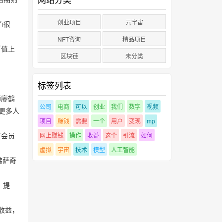
创业项目
元宇宙
值很
。
NFT咨询
精品项目
币值上
区块链
未分类
标签列表
师廖鹤
公司
电商
可以
创业
我们
数字
视频
更多人
项目
赚钱
需要
一个
用户
变现
mp
着会员
网上赚钱
操作
收益
这个
引流
如何
虚拟
宇宙
技术
模型
人工智能
佛萨奇
）提
的收益，