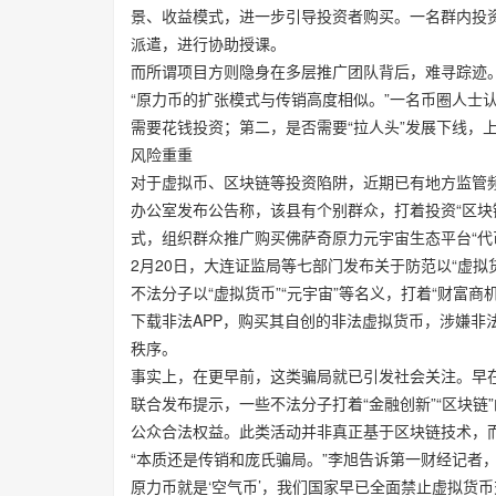
景、收益模式，进一步引导投资者购买。一名群内投
派遣，进行协助授课。
而所谓项目方则隐身在多层推广团队背后，难寻踪迹
“原力币的扩张模式与传销高度相似。”一名币圈人士
需要花钱投资；第二，是否需要“拉人头”发展下线，
风险重重
对于虚拟币、区块链等投资陷阱，近期已有地方监管频
办公室发布公告称，该县有个别群众，打着投资“区块
式，组织群众推广购买佛萨奇原力元宇宙生态平台“代
2月20日，大连证监局等七部门发布关于防范以“虚拟
不法分子以“虚拟货币”“元宇宙”等名义，打着“财富
下载非法APP，购买其自创的非法虚拟货币，涉嫌非
秩序。
事实上，在更早前，这类骗局就已引发社会关注。早在
联合发布提示，一些不法分子打着“金融创新”“区块链”
公众合法权益。此类活动并非真正基于区块链技术，
“本质还是传销和庞氏骗局。”李旭告诉第一财经记者，
原力币就是‘空气币’，我们国家早已全面禁止虚拟货