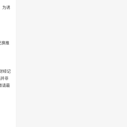
）为诱
兑换推
一财经记
端并非
邀请最