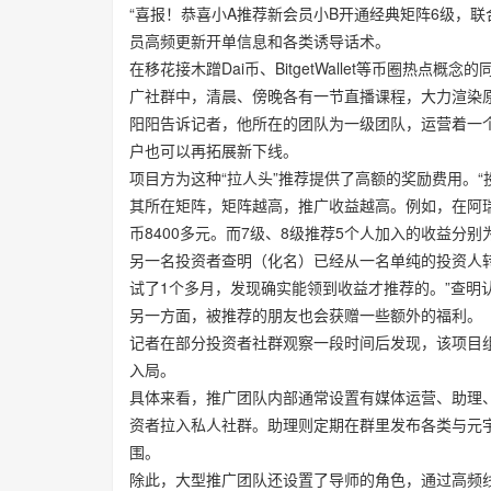
“喜报！恭喜小A推荐新会员小B开通经典矩阵6级，联合
员高频更新开单信息和各类诱导话术。
在移花接木蹭Dai币、BitgetWallet等币圈热点
广社群中，清晨、傍晚各有一节直播课程，大力渲染
阳阳告诉记者，他所在的团队为一级团队，运营着一
户也可以再拓展新下线。
项目方为这种“拉人头”推荐提供了高额的奖励费用。
其所在矩阵，矩阵越高，推广收益越高。例如，在阿瑞
币8400多元。而7级、8级推荐5个人加入的收益分别为
另一名投资者查明（化名）已经从一名单纯的投资人
试了1个多月，发现确实能领到收益才推荐的。”查明
另一方面，被推荐的朋友也会获赠一些额外的福利。
记者在部分投资者社群观察一段时间后发现，该项目
入局。
具体来看，推广团队内部通常设置有媒体运营、助理
资者拉入私人社群。助理则定期在群里发布各类与元
围。
除此，大型推广团队还设置了导师的角色，通过高频线