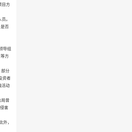
项目方
人员。
，是否
领导组
人等方
，部分
投资者
融活动
总局曾
，侵害
“此外，