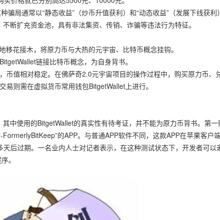
价格就已分别高达5500元、10000元。
种骗局通常以“静态收益”（炒币升值获利）和“动态收益”（发展下线获利
，不断扩充资金池，具有非法集资、传销、诈骗等违法行为特征。
妙地移花接木，将原力币与大热的元宇宙、比特币概念挂钩。
getWallet链接比特币概念，为自身背书。
钩，币值相对稳定。在佛萨奇2.0元宇宙项目的操作过程中，购买原力币、
则需在虚拟货币常用钱包BitgetWallet上进行。
使用的BitgetWallet的真实性有待考证，并不能为原力币背书。第
-FormerlyBitKeep”的APP。与普通APP软件不同，这款APP在苹果客户
0多天后过期。一名业内人士对记者表示，在这种测试状态下，开发者可以
程序。