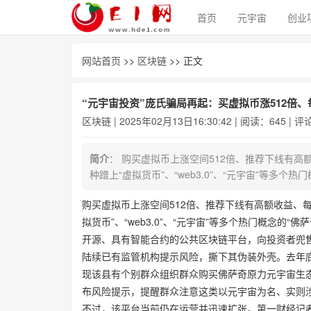
首页
元宇宙
创业
网站首页
>>
区块链
>> 正文
“元宇宙投资”庞氏骗局再起：买虚拟币涨512倍
区块链
| 2025年02月13日16:30:42 | 阅读：645 | 
简介
： 购买虚拟币上涨空间512倍、推荐下线有高
种蹭上“虚拟货币”、“web3.0”、“元宇宙”等多个热
购买虚拟币上涨空间512倍、推荐下线有高额收益、
拟货币”、“web3.0”、“元宇宙”等多个热门概念的
开源、具有智能合约的公共区块链平台，向投资者兜售
陆续已有监管机构提示风险，撕下其伪装外壳。去年
现该县有个别群众组织群众购买佛萨奇原力元宇宙生
布风险提示，提醒群众注意这类以元宇宙为名、实则
不过，该平台当前仍在运营并迅速扩张。第一财经记者