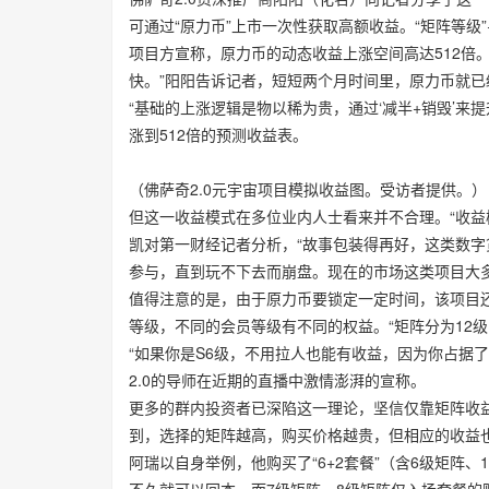
可通过“原力币”上市一次性获取高额收益。“矩阵等级”+“
项目方宣称，原力币的动态收益上涨空间高达512倍
快。”阳阳告诉记者，短短两个月时间里，原力币就已经从0
“基础的上涨逻辑是物以稀为贵，通过‘减半+销毁’
涨到512倍的预测收益表。
（佛萨奇2.0元宇宙项目模拟收益图。受访者提供。）
但这一收益模式在多位业内人士看来并不合理。“收益
凯对第一财经记者分析，“故事包装得再好，这类数
参与，直到玩不下去而崩盘。现在的市场这类项目大
值得注意的是，由于原力币要锁定一定时间，该项目还
等级，不同的会员等级有不同的权益。“矩阵分为12级
“如果你是S6级，不用拉人也能有收益，因为你占据
2.0的导师在近期的直播中激情澎湃的宣称。
更多的群内投资者已深陷这一理论，坚信仅靠矩阵收
到，选择的矩阵越高，购买价格越贵，但相应的收益
阿瑞以自身举例，他购买了“6+2套餐”（含6级矩阵、