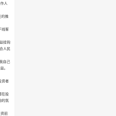
工作人
在的推
下线客
益挂钩
合人民
我自己
收益。
投资者
潜在投
购的氛
投资前