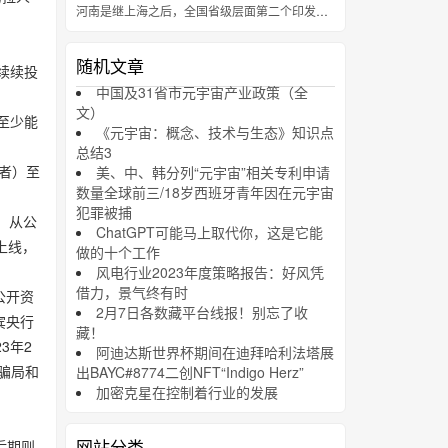
河南是继上海之后，全国省级层面第二个印发元宇宙专项行动计划的省份
随机文章
续续投
中国及31省市元宇宙产业政策（全
文）
至少能
《元宇宙：概念、技术与生态》知识点
总结3
者）至
美、中、韩分列“元宇宙”相关专利申请
数量全球前三/18岁西班牙青年因在元宇宙
犯罪被捕
。从公
ChatGPT可能马上取代你，这是它能
上线，
做的十个工作
风电行业2023年度策略报告：好风凭
借力，景气终有时
公开资
2月7日各数藏平台线报！别忘了收
宾央行
藏！
3年2
阿迪达斯世界杯期间在迪拜哈利法塔展
氏骗局和
出BAYC#8774二创NFT“Indigo Herz”
加密克星在控制着行业的发展
网站分类
后期则