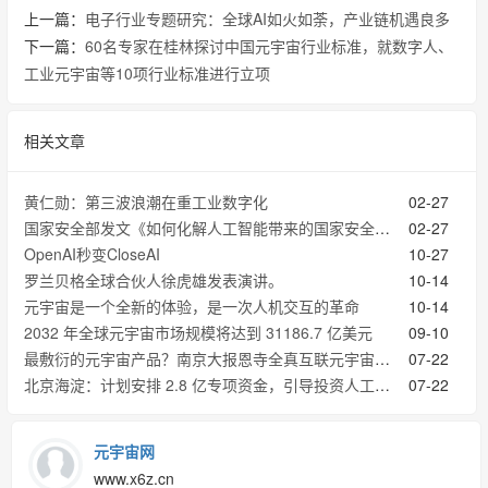
上一篇：
电子行业专题研究：全球AI如火如荼，产业链机遇良多
下一篇：
60名专家在桂林探讨中国元宇宙行业标准，就数字人、
工业元宇宙等10项行业标准进行立项
相关文章
黄仁勋：第三波浪潮在重工业数字化
02-27
国家安全部发文《如何化解人工智能带来的国家安全挑战》
02-27
OpenAI秒变CloseAI
10-27
罗兰贝格全球合伙人徐虎雄发表演讲。
10-14
元宇宙是一个全新的体验，是一次人机交互的革命
10-14
2032 年全球元宇宙市场规模将达到 31186.7 亿美元
09-10
最敷衍的元宇宙产品？南京大报恩寺全真互联元宇宙有点拉胯
07-22
北京海淀：计划安排 2.8 亿专项资金，引导投资人工智能等重点产业
07-22
元宇宙网
www.x6z.cn